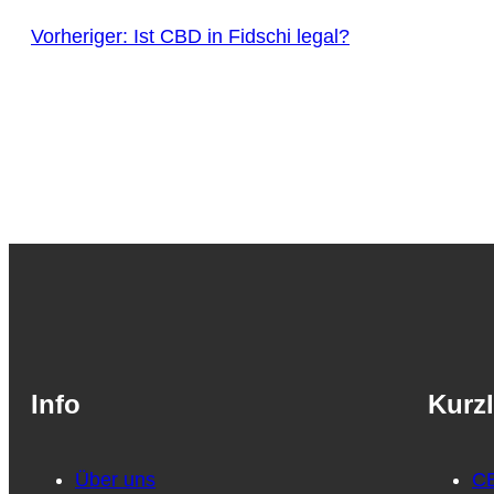
Vorheriger:
Ist CBD in Fidschi legal?
Info
Kurzl
Über uns
CB