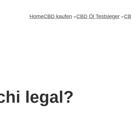
Home
CBD kaufen
CBD Öl Testsieger
CB
chi legal?