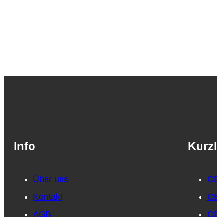
Info
Kurzl
Über uns
CB
Kontakt
CB
AGB
CB