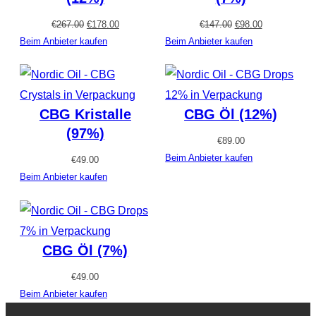
Ursprünglicher
Aktueller
Ursprünglicher
Aktueller
€
267.00
€
178.00
€
147.00
€
98.00
Preis
Preis
Preis
Preis
Beim Anbieter kaufen
Beim Anbieter kaufen
war:
ist:
war:
ist:
€267.00
€178.00.
€147.00
€98.00.
CBG Kristalle
CBG Öl (12%)
(97%)
€
89.00
Beim Anbieter kaufen
€
49.00
Beim Anbieter kaufen
CBG Öl (7%)
€
49.00
Beim Anbieter kaufen