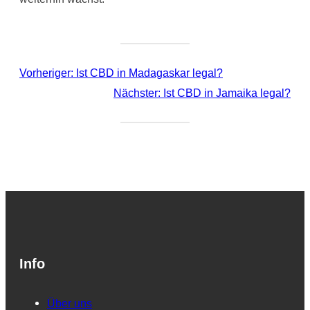
Vorheriger:
Ist CBD in Madagaskar legal?
Nächster:
Ist CBD in Jamaika legal?
Info
Über uns