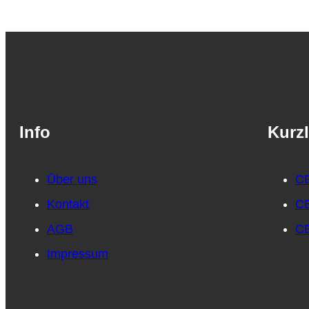
Info
Kurzl
Über uns
CB
Kontakt
CB
AGB
CB
Impressum