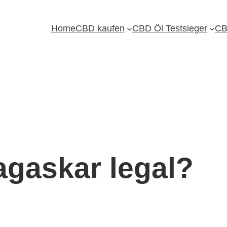
Home
CBD kaufen
CBD Öl Testsieger
CB
agaskar legal?