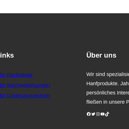
inks
Über uns
Wir sind spezialis
D Rechtslage
Hanfprodukte. Jah
D Wechselwirkungen
persönliches Inter
D Dosierungsrechner
fließen in unsere
Facebook
Twitter
Instagram
YouTube
TikTok