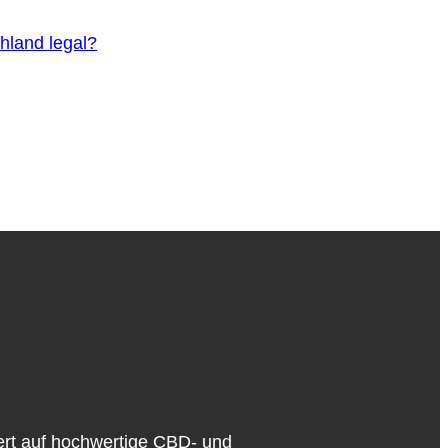
hland legal?
iert auf hochwertige CBD- und