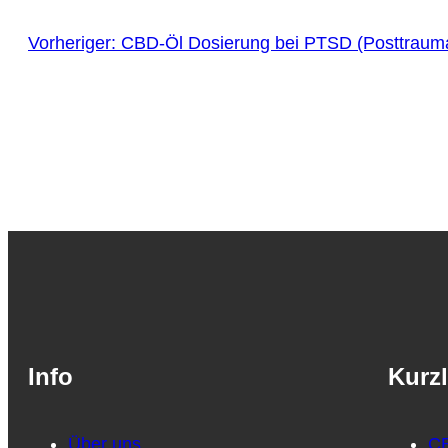
Vorheriger:
CBD-Öl Dosierung bei PTSD (Posttrauma
Info
Kurzl
Über uns
CB