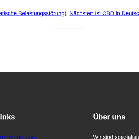
tische Belastungsstörung)
Nächster:
Ist CBD in Deutsc
inks
Über uns
Wir sind spezialis
D Rechtslage