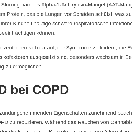
he Störung namens Alpha-1-Antitrypsin-Mangel (AAT-Man
m Protein, das die Lungen vor Schäden schützt, was zu
 ihrer Kindheit häufige schwere respiratorische Infektio
beeinträchtigen können.
trieren sich darauf, die Symptome zu lindern, die Ex
Risikofaktoren ausgesetzt sind, besonders wachsam in 
g zu ermöglichen.
BD bei COPD
ntzündungshemmenden Eigenschaften zunehmend beach
OPD zu reduzieren. Während das Rauchen von Cannabis
der die Nutzung von Kapseln eine sicherere Alternative d