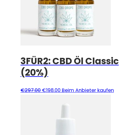
3FÜR2: CBD Öl Classic
(20%)
Ursprünglicher
Aktueller
€
297.00
€
198.00
Beim Anbieter kaufen
Preis
Preis
war:
ist:
€297.00
€198.00.