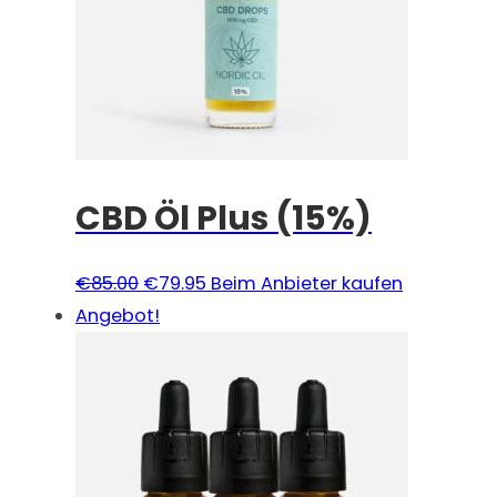
CBD Öl Plus (15%)
Ursprünglicher
Aktueller
€
85.00
€
79.95
Beim Anbieter kaufen
Preis
Preis
Angebot!
war:
ist:
€85.00
€79.95.