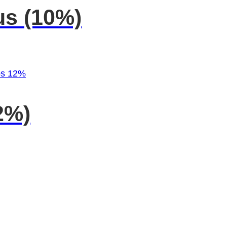
us (10%)
2%)