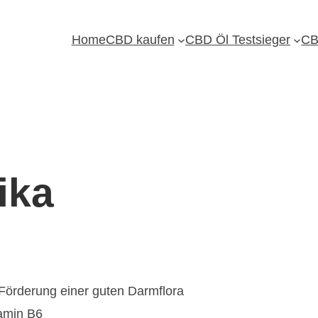
Home
CBD kaufen
CBD Öl Testsieger
CB
ika
Förderung einer guten Darmflora
tamin B6