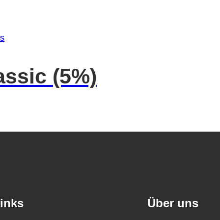
ssic (5%)
inks
Über uns