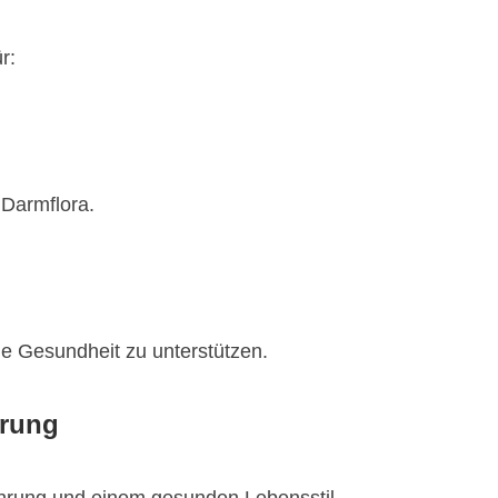
r:
 Darmflora.
ne Gesundheit zu unterstützen.
hrung
hrung und einem gesunden Lebensstil.