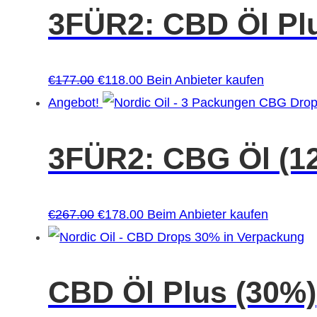
3FÜR2: CBD Öl Pl
Ursprünglicher
Aktueller
€
177.00
€
118.00
Bein Anbieter kaufen
Preis
Preis
Angebot!
war:
ist:
€177.00
€118.00.
3FÜR2: CBG Öl (1
Ursprünglicher
Aktueller
€
267.00
€
178.00
Beim Anbieter kaufen
Preis
Preis
war:
ist:
€267.00
€178.00.
CBD Öl Plus (30%)