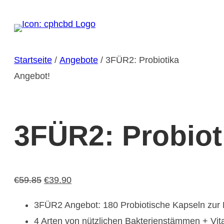
Zum
Inhalt
springen
Startseite
/
Angebote
/ 3FÜR2: Probiotika
Angebot!
3FÜR2: Probiot
Ursprünglicher
Aktueller
€
59.85
€
39.90
Preis
Preis
3FÜR2 Angebot: 180 Probiotische Kapseln zur 
war:
ist:
4 Arten von nützlichen Bakterienstämmen + Vi