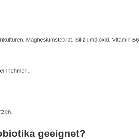
ienkulturen, Magnesiumstearat, Siliziumdioxid, Vitamin B
t einnehmen.
tzen.
obiotika geeignet?