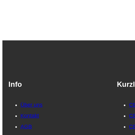
Info
Kurzl
Über uns
CB
Kontakt
CB
AGB
CB