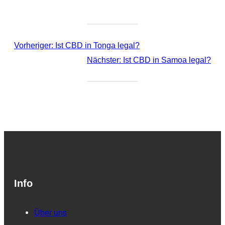
Vorheriger:
Ist CBD in Tonga legal?
Nächster:
Ist CBD in Samoa legal?
Info
Über uns