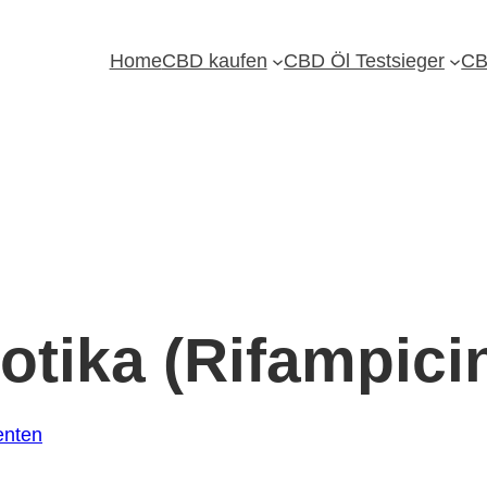
Home
CBD kaufen
CBD Öl Testsieger
CB
otika (Rifampici
enten