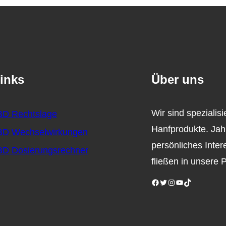
inks
Über uns
Wir sind spezialis
D Rechtslage
Hanfprodukte. Jah
D Wechselwirkungen
persönliches Inter
D Dosierungsrechner
fließen in unsere
Facebook
Twitter
Instagram
YouTube
TikTok